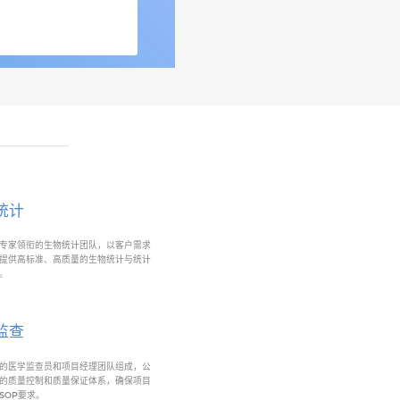
统计
专家领衔的生物统计团队，以客户需求
提供高标准、高质量的生物统计与统计
。
监查
的医学监查员和项目经理团队组成，公
的质量控制和质量保证体系，确保项目
SOP要求。