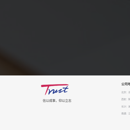
公司
北京：北
西安：
信以成事，仰以立志
长沙：湖
南通：