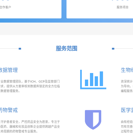
合作客户
服务项目
服务范围
数据管理
生物
专业数据管理团队，基于ICH、GCP及监管部门
资深统计
要求，提供从方案审核到数据库锁定的全方位临
为导向，
床数据管理服务。
编程服务
药物警戒
医学
以守护患者安全，严控药品安全为愿景，专注于
由有经验
为医药、器械和化妆品创新企业提供跨越产品全
司有完善
生命周期的药物警戒专业服务。
过程符合