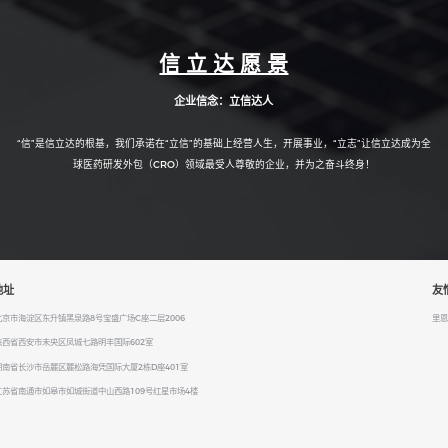
信 立 达 愿 景
企业信念：立信达人
“信”是信立达的根基，我们承诺在“立信”的基础上经营人生，开展事业，“立志”让信立达成为全
球医药研发外包（CRO）领域最受人尊敬的企业，并为之奋斗终身！
地址
友
京市海淀区东升镇黑泉路8号宝盛广场C座二层2006
里恩
陕西省西安市未央区凤城七路明丰国际602室
南省长沙市岳麓区麓松路海凭国际大厦2栋D座401室
江苏省南通市如皋市如城街道中山西路109号红星市场4楼